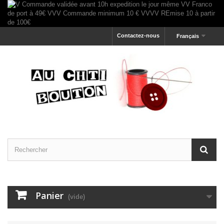
Contactez-nous
Français
Panier
(vide)