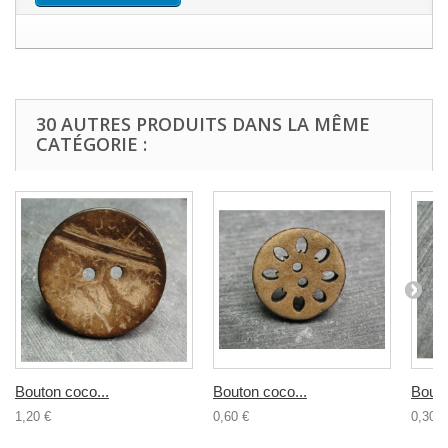
30 AUTRES PRODUITS DANS LA MÊME
CATÉGORIE :
Bouton coco...
Bouton coco...
Bouto
1,20 €
0,60 €
0,30 €