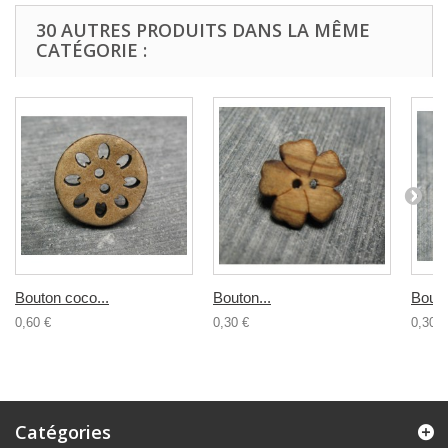
30 AUTRES PRODUITS DANS LA MÊME
CATÉGORIE :
Bouton coco...
Bouton...
Bouto
0,60 €
0,30 €
0,30 €
Catégories