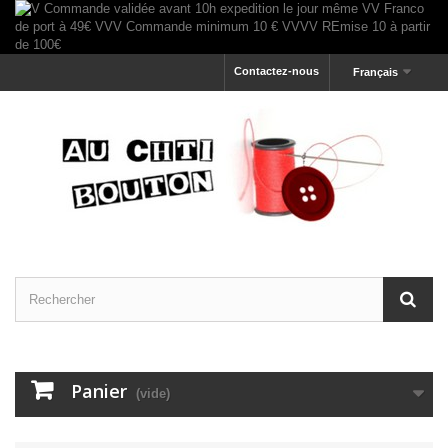
Contactez-nous
Français
Panier
(vide)