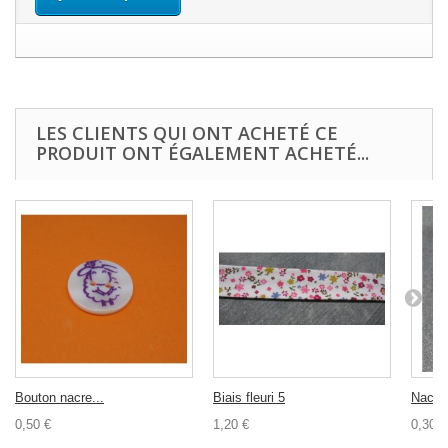
LES CLIENTS QUI ONT ACHETÉ CE
PRODUIT ONT ÉGALEMENT ACHETÉ...
Bouton nacre...
Biais fleuri 5
Nacre 
0,50 €
1,20 €
0,30 €