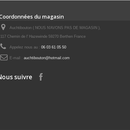
Coordonnées du magasin
Auchtibouton ( NOUS N'AVONS PAS DE MAGASIN ),
117 Chemin de l' Hazewinde 59270 Berthen France
Appelez nous au :
06 03 61 05 50
E-mail :
auchtibouton@hotmail.com
Nous suivre