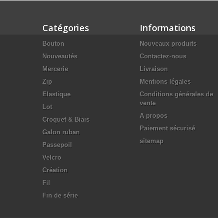
Catégories
Informations
Bouton
Nouveaux produits
Nouveautés
Contactez-nous
Mercerie
Livraison
Zip
Mentions légales
Elastique
Conditions générales de
vente
Lot
A propos
Croquet & Biais
Paiement sécurisé
Galon ruban
sitemap
Passepoil
Velcro
Création
Fil
Fin de série