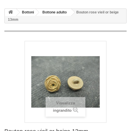
Bottoni
Bottone adulto
Bouton rose vieil or beige
13mm
Visualizza
ingrandito