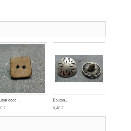
uton coco...
Bouton...
30 €
0,40 €