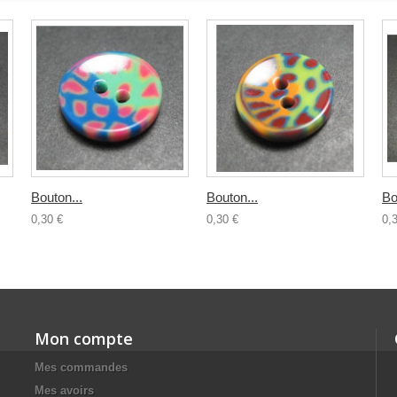
Bouton...
Bouton...
Bo
0,30 €
0,30 €
0,
Mon compte
Mes commandes
Mes avoirs