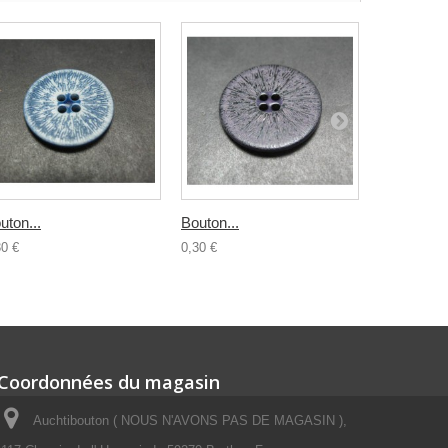
uton...
Bouton...
Bouton...
30 €
0,30 €
0,30 €
Coordonnées du magasin
Auchtibouton ( NOUS N'AVONS PAS DE MAGASIN ),