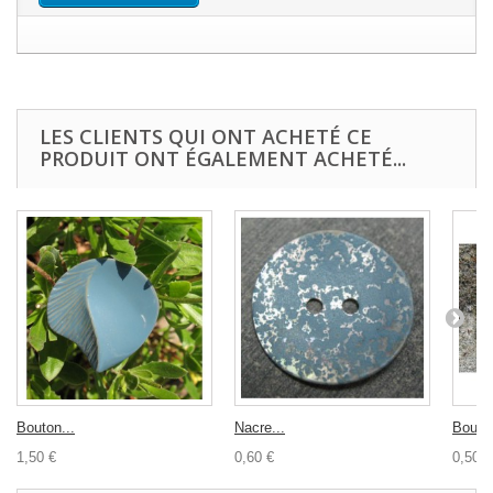
LES CLIENTS QUI ONT ACHETÉ CE
PRODUIT ONT ÉGALEMENT ACHETÉ...
Bouton...
Nacre...
Bouton
1,50 €
0,60 €
0,50 €