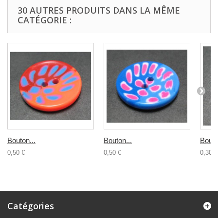
30 AUTRES PRODUITS DANS LA MÊME
CATÉGORIE :
Bouton...
Bouton...
Bouto
0,50 €
0,50 €
0,30 €
Catégories