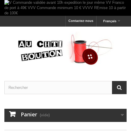
Contactez-nous
Français
Panier
(vide)