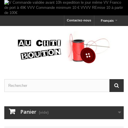
Contactez-nous
Français
Panier
(vide)