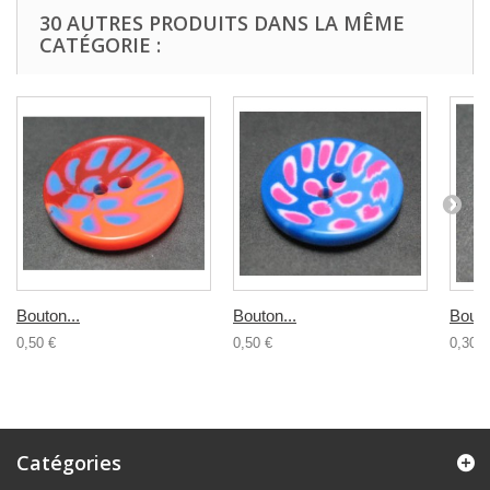
30 AUTRES PRODUITS DANS LA MÊME
CATÉGORIE :
Bouton...
Bouton...
Bouto
0,50 €
0,50 €
0,30 €
Catégories