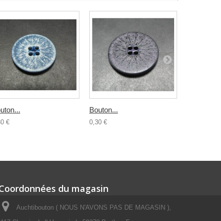
uton...
Bouton...
Bouton...
30 €
0,30 €
0,30 €
Coordonnées du magasin
Auchtibouton ( NOUS N'AVONS PAS DE MAGASIN ),