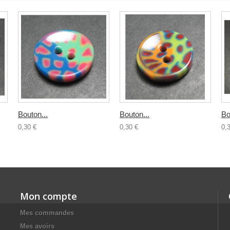
Bouton...
Bouton...
Bo
0,30 €
0,30 €
0,
Mon compte
Mes commandes
Mes avoirs