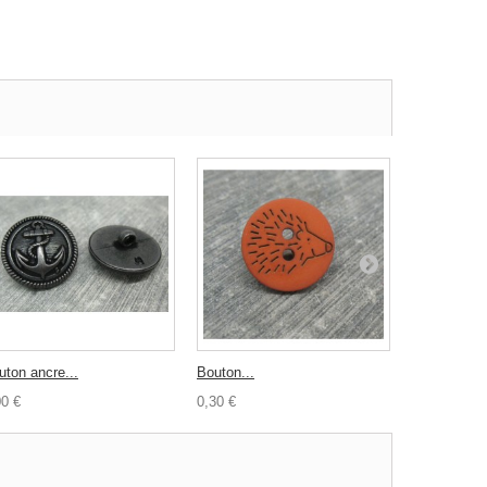
uton ancre...
Bouton...
Bouton buis
00 €
0,30 €
0,30 €