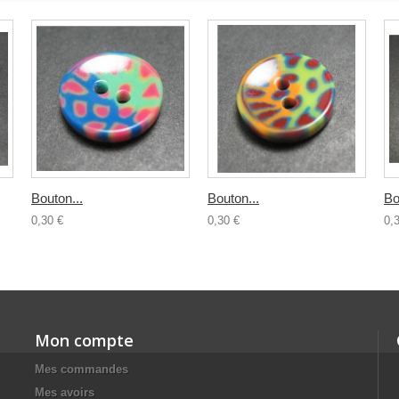
Bouton...
Bouton...
Bo
0,30 €
0,30 €
0,
Mon compte
Mes commandes
Mes avoirs