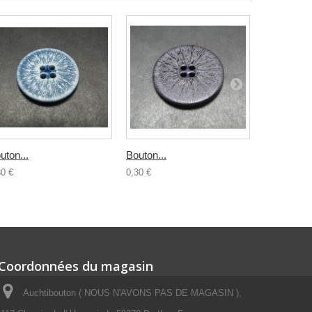
uton...
Bouton...
Bouton...
30 €
0,30 €
0,30 €
Coordonnées du magasin
Auchtibouton ( NOUS N'AVONS PAS DE MAGASIN ),