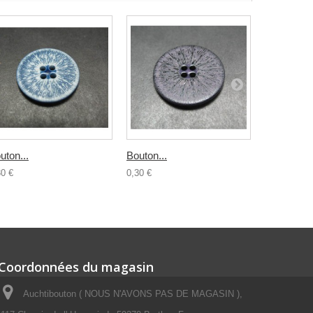
uton...
Bouton...
Bouton...
30 €
0,30 €
0,30 €
Coordonnées du magasin
Auchtibouton ( NOUS N'AVONS PAS DE MAGASIN ),