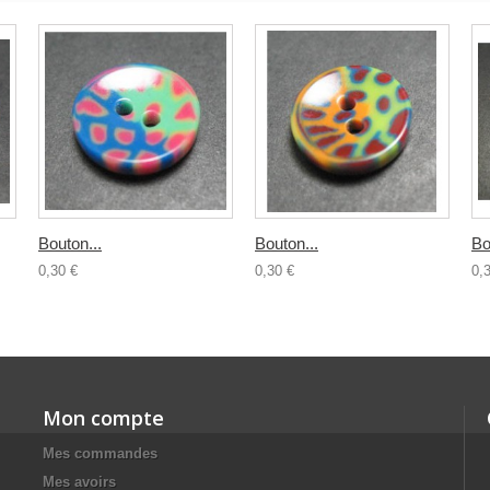
Bouton...
Bouton...
Bo
0,30 €
0,30 €
0,
Mon compte
Mes commandes
Mes avoirs