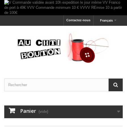
Contactez-nous
Français
Panier
(vide)