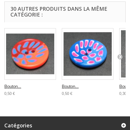
30 AUTRES PRODUITS DANS LA MÊME
CATÉGORIE :
Bouton...
Bouton...
Bouto
0,50 €
0,50 €
0,30 €
Catégories