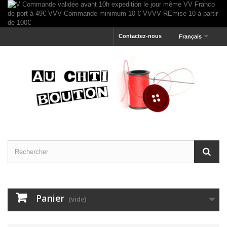
Contactez-nous
Français
Panier
(vide)