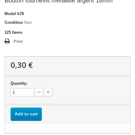
Bouton tournevis métallisé argent 18mm
Model
b78
Condition
New
125
Items
Print
0,30 €
Quantity:
Add to cart