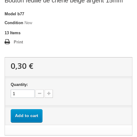
Bouton feuille de chêne beige argent 15mm
Model
b77
Condition
New
13
Items
Print
0,30 €
Quantity:
Add to cart