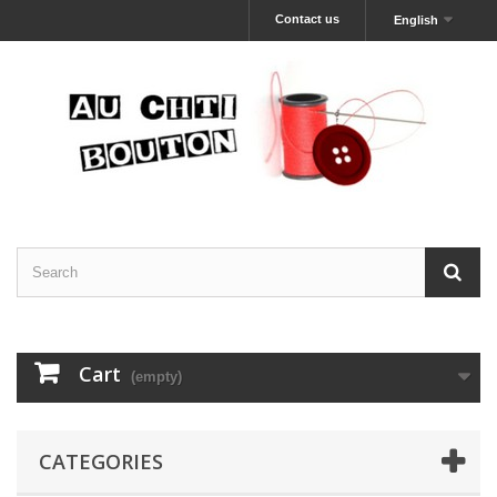
Contact us
English
Cart
(empty)
CATEGORIES