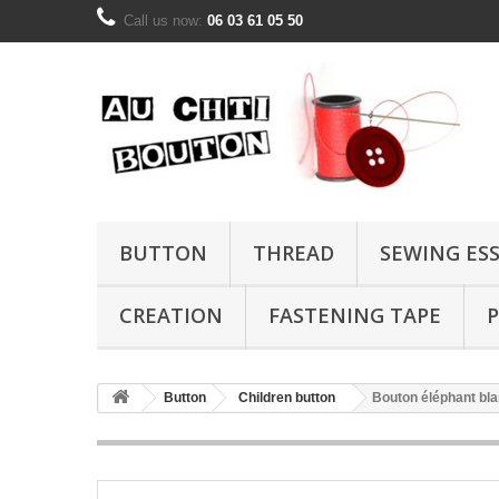
Call us now:
06 03 61 05 50
BUTTON
THREAD
SEWING ES
CREATION
FASTENING TAPE
P
Button
Children button
Bouton éléphant bl