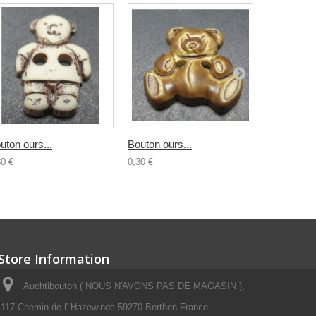
uton ours...
Bouton ours...
Bouton...
30 €
0,30 €
0,30 €
Store Information
Auchtibouton ( NOUS N'AVONS PAS DE MAGASIN ),
117 Chemin de l' Hazewinde 59270 Berthen France