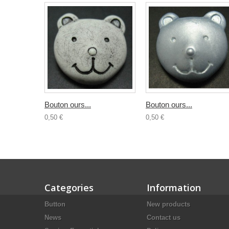
Bouton ours...
Bouton ours...
0,50 €
0,50 €
Categories
Information
Button
New products
News
Contact us