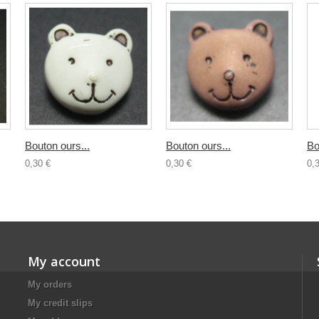
Bouton ours...
Bouton ours...
Bo
0,30 €
0,30 €
0,
My account
My orders
My credit slips