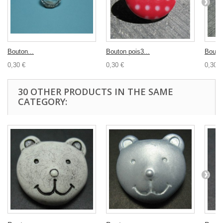
Bouton...
Bouton pois3...
Bouton
0,30 €
0,30 €
0,30 €
30 OTHER PRODUCTS IN THE SAME
CATEGORY: