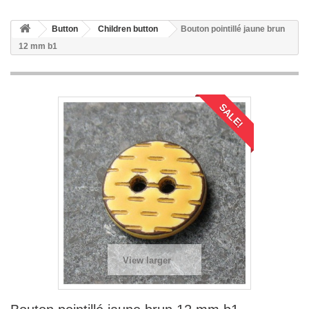
Button
Children button
Bouton pointillé jaune brun
12 mm b1
SALE!
View larger