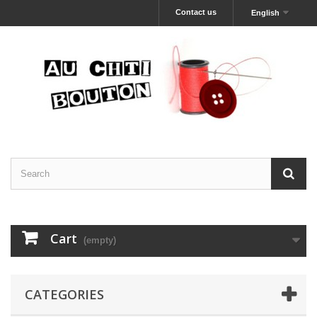
Contact us
English
Cart
(empty)
CATEGORIES