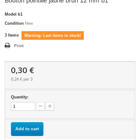
Bouton pointillé jaune brun 12 mm b1
Model
b1
Condition
New
3
Items
Warning: Last items in stock!
Print
0,30 €
0,24 €
per 3
Quantity:
Add to cart