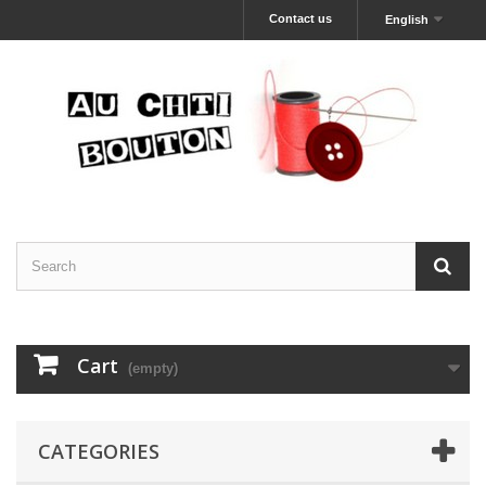
Contact us
English
Cart
(empty)
CATEGORIES