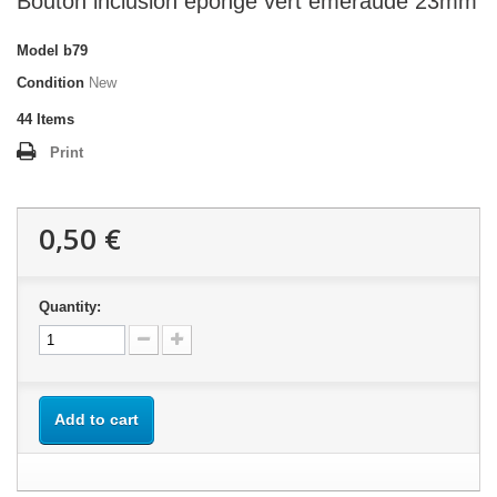
Bouton inclusion éponge vert émeraude 23mm
Model
b79
Condition
New
44
Items
Print
0,50 €
Quantity:
Add to cart