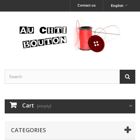
Contact us
English
Cart
(empty)
CATEGORIES