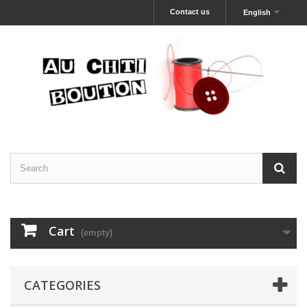
Contact us
English
Cart
(empty)
CATEGORIES