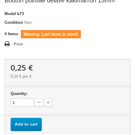
Bouton pointillé délavé kakimarron 15mm
Model
b73
Condition
New
4
Items
Warning: Last items in stock!
Print
0,25 €
0,20 €
per 4
Quantity:
Add to cart