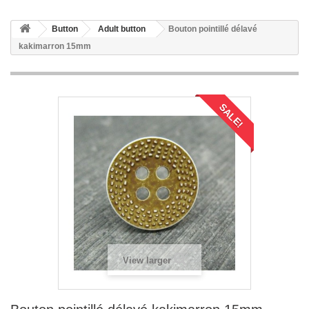
Button
Adult button
Bouton pointillé délavé
kakimarron 15mm
SALE!
View larger