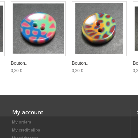
Bouton...
Bouton...
Bo
0,30 €
0,30 €
0,
My account
My orders
My credit slips