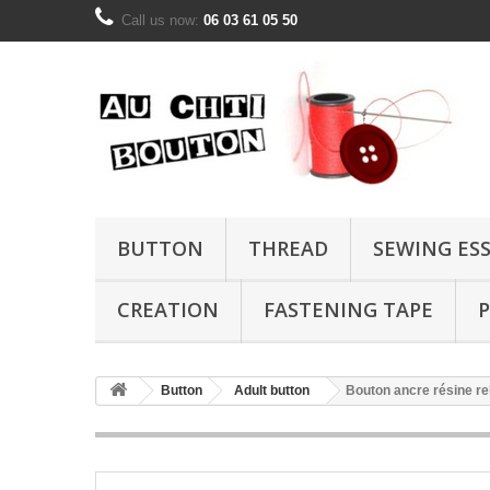
Call us now:
06 03 61 05 50
BUTTON
THREAD
SEWING ES
CREATION
FASTENING TAPE
P
Button
Adult button
Bouton ancre résine r