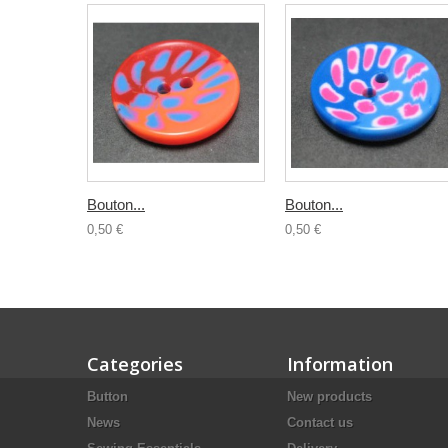
Bouton...
Bouton...
0,50 €
0,50 €
Categories
Information
Button
New products
News
Contact us