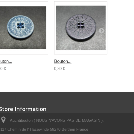
uton...
Bouton...
Bouton...
30 €
0,30 €
0,30 €
Store Information
Auchtibouton ( NOUS N'AVONS PAS DE MAGASIN ),
117 Chemin de l' Hazewinde 59270 Berthen France