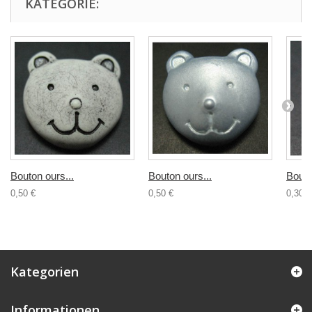
KATEGORIE:
Bouton ours...
Bouton ours...
Bouto
0,50 €
0,50 €
0,30 €
Kategorien
Informationen