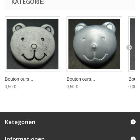
KATEGORIE:
Bouton ours...
Bouton ours...
Bouto
0,50 €
0,50 €
0,30 €
Kategorien
Informationen