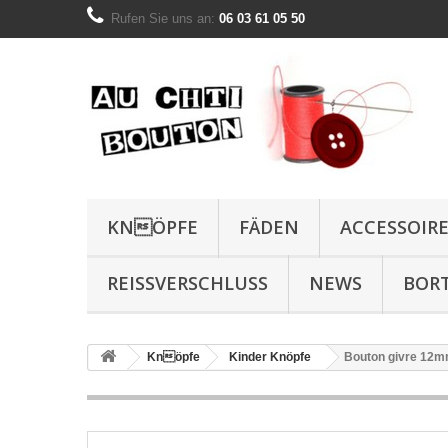
Rufen Sie uns an:
06 03 61 05 50
KNÖPFE
FÄDEN
ACCESSOIR
REISSVERSCHLUSS
NEWS
BOR
Knöpfe
Kinder Knöpfe
Bouton givre 12