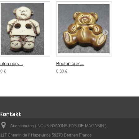
uton ours...
Bouton ours...
Bouton...
30 €
0,30 €
0,30 €
Kontakt
Auchtibouton ( NOUS N'AVONS PAS DE MAGASIN ),
117 Chemin de l' Hazewinde 59270 Berthen France