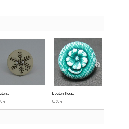
uton...
Bouton fleur...
Bouton...
30 €
0,30 €
0,35 €