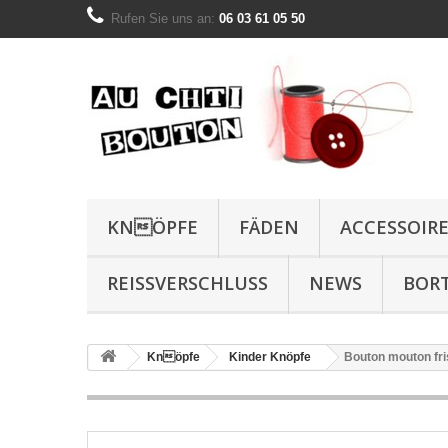
Rufen Sie uns an:
06 03 61 05 50
KNÖPFE
FÄDEN
ACCESSOIR
REISSVERSCHLUSS
NEWS
BOR
Knöpfe
Kinder Knöpfe
Bouton mouton fr