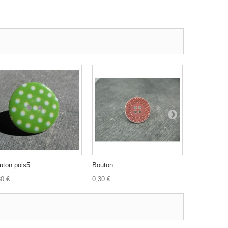
uton pois5...
Bouton...
Biais...
30 €
0,30 €
1,00 €