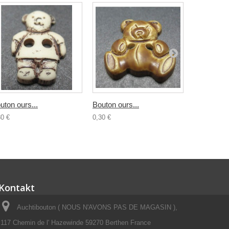
uton ours...
Bouton ours...
Bouton...
30 €
0,30 €
0,30 €
Kontakt
Auchtibouton ( NOUS N'AVONS PAS DE MAGASIN ),
117 Chemin de l' Hazewinde 59270 Berthen France