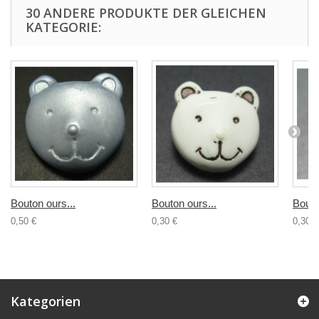
30 ANDERE PRODUKTE DER GLEICHEN
KATEGORIE:
Bouton ours...
Bouton ours...
Bouto
0,50 €
0,30 €
0,30 €
Kategorien