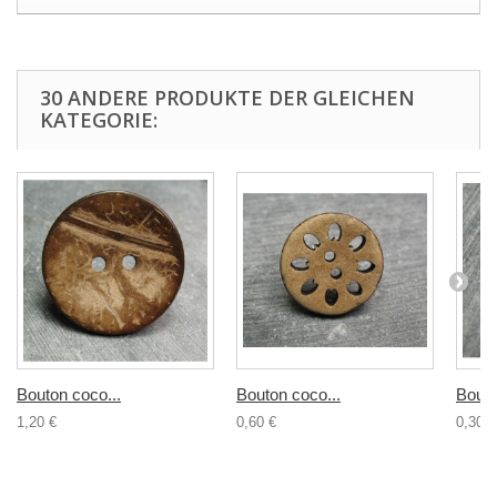
30 ANDERE PRODUKTE DER GLEICHEN
KATEGORIE:
Bouton coco...
Bouton coco...
Bouto
1,20 €
0,60 €
0,30 €