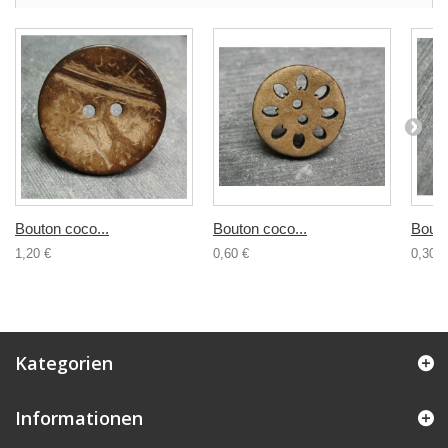
Bouton coco...
Bouton coco...
Bouto
1,20 €
0,60 €
0,30 €
Kategorien
Informationen