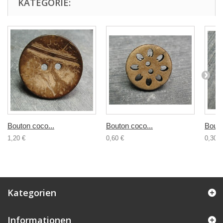
KATEGORIE:
Bouton coco...
Bouton coco...
Bouto
1,20 €
0,60 €
0,30 €
Kategorien
Informationen