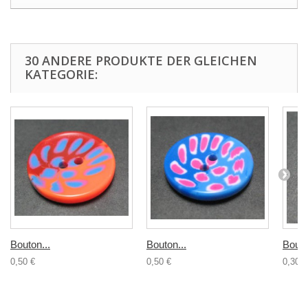
30 ANDERE PRODUKTE DER GLEICHEN
KATEGORIE:
Bouton...
Bouton...
Bouto
0,50 €
0,50 €
0,30 €