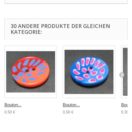
30 ANDERE PRODUKTE DER GLEICHEN
KATEGORIE:
Bouton...
Bouton...
Bouto
0,50 €
0,50 €
0,30 €