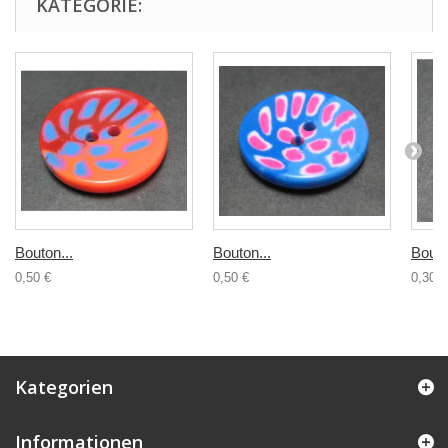
KATEGORIE:
Bouton...
Bouton...
Bouto
0,50 €
0,50 €
0,30 €
Kategorien
Informationen