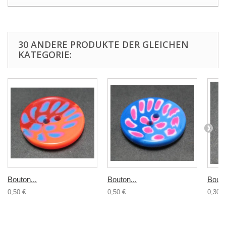
30 ANDERE PRODUKTE DER GLEICHEN
KATEGORIE:
Bouton...
Bouton...
Bouto
0,50 €
0,50 €
0,30 €