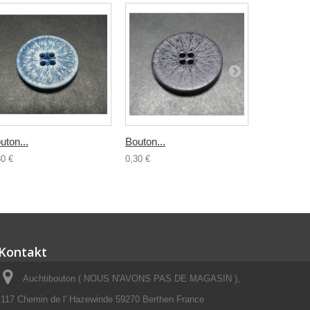
uton...
Bouton...
Bouton...
30 €
0,30 €
0,30 €
Kontakt
Auchtibouton ( NOUS N'AVONS PAS DE MAGASIN ),
117 Chemin de l' Hazewinde 59270 Berthen France