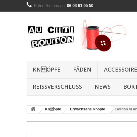
Rufen Sie uns an:
06 03 61 05 50
KNÖPFE
FÄDEN
ACCESSOIR
REISSVERSCHLUSS
NEWS
BOR
Knöpfe
Erwachsene Knöpfe
Bouton 4t a