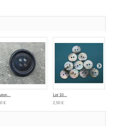
uton...
Lot 10...
Lot 10...
30 €
2,50 €
2,80 €