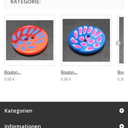
KATEGORIE:
Bouton...
Bouton...
Bouto
0,50 €
0,50 €
0,30 €
Kategorien
Informationen