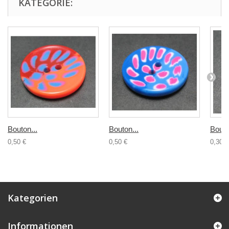
KATEGORIE:
Bouton...
Bouton...
Bouto
0,50 €
0,50 €
0,30 €
Kategorien
Informationen