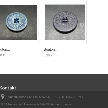
uton...
Bouton...
Bouton...
30 €
0,30 €
0,30 €
Kontakt
Auchtibouton ( NOUS N'AVONS PAS DE MAGASIN ),
117 Chemin de l' Hazewinde 59270 Berthen France