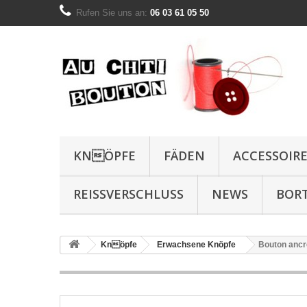
Rufen Sie uns an:
06 03 61 05 50
KNÖPFE
FÄDEN
ACCESSOIR
REISSVERSCHLUSS
NEWS
BOR
Knöpfe
Erwachsene Knöpfe
Bouton ancr