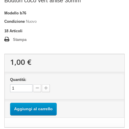
Bouton coco vert anisé 30mm
Modello
b76
Condizione
Nuovo
18
Articoli
Stampa
1,00 €
Quantità:
Aggiungi al carrello