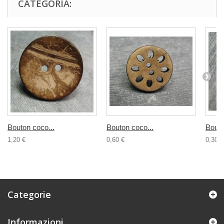
CATEGORIA:
Bouton coco...
Bouton coco...
Bouto
1,20 €
0,60 €
0,30 €
Categorie
Informazioni