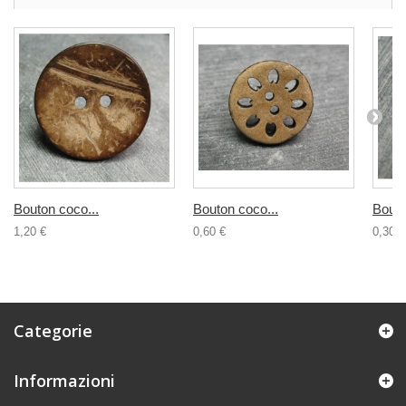
Bouton coco...
Bouton coco...
Bouto
1,20 €
0,60 €
0,30 €
Categorie
Informazioni