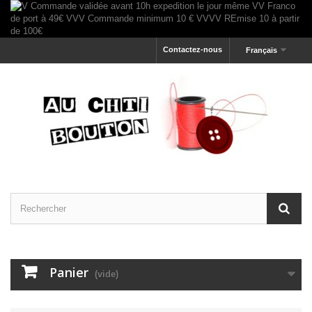
Contactez-nous
Français
Panier
(vide)