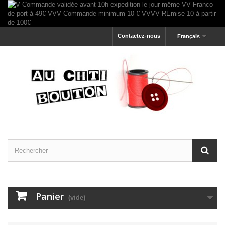
Contactez-nous
Français
Panier
(vide)