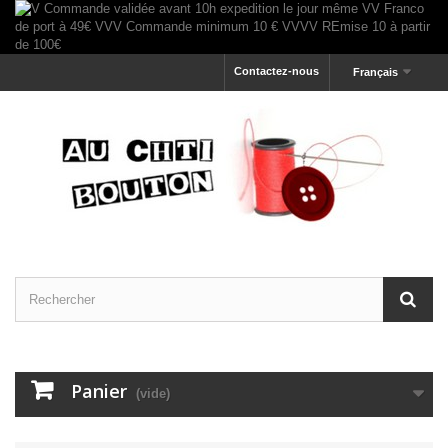
Contactez-nous
Français
Panier
(vide)