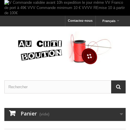
Contactez-nous
Français
Panier
(vide)