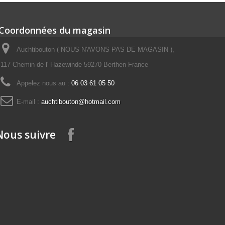
Coordonnées du magasin
Auchtibouton ( NOUS N'AVONS PAS DE MAGASIN ),
117 Chemin de l' Hazewinde 59270 Berthen France
Appelez nous au :
06 03 61 05 50
E-mail :
auchtibouton@hotmail.com
Nous suivre