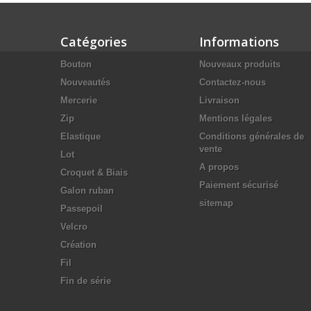
Catégories
Informations
Bouton
Nouveaux produits
Nouveautés
Contactez-nous
Mercerie
Livraison
Zip
Mentions légales
Elastique
Conditions générales de
vente
Lot
A propos
Croquet & Biais
Paiement sécurisé
Galon ruban
sitemap
Passepoil
Velcro
Création
Fil
Fin de série