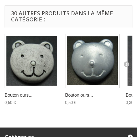
30 AUTRES PRODUITS DANS LA MÊME
CATÉGORIE :
Bouton ours...
Bouton ours...
Bouto
0,50 €
0,50 €
0,30 €