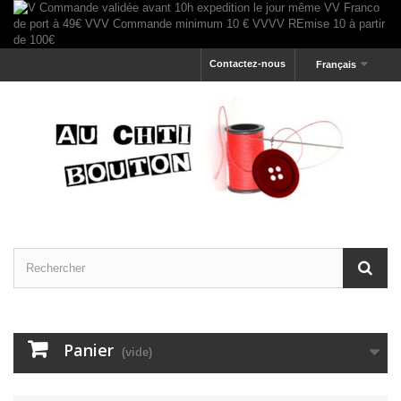
Contactez-nous
Français
Panier
(vide)