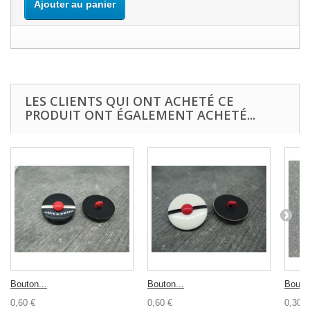
Ajouter au panier
LES CLIENTS QUI ONT ACHETÉ CE
PRODUIT ONT ÉGALEMENT ACHETÉ...
Bouton...
Bouton...
Bouton
0,60 €
0,60 €
0,30 €