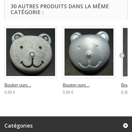
30 AUTRES PRODUITS DANS LA MÊME
CATÉGORIE :
Bouton ours...
Bouton ours...
Bouto
0,50 €
0,50 €
0,30 €
Catégories