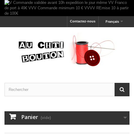
Contactez-nous
Français
Panier
(vide)