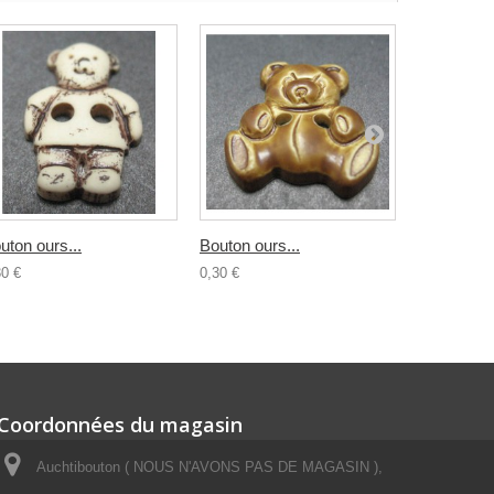
uton ours...
Bouton ours...
Bouton...
30 €
0,30 €
0,30 €
Coordonnées du magasin
Auchtibouton ( NOUS N'AVONS PAS DE MAGASIN ),