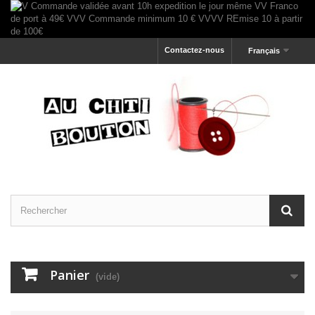
Contactez-nous
Français
Panier
(vide)