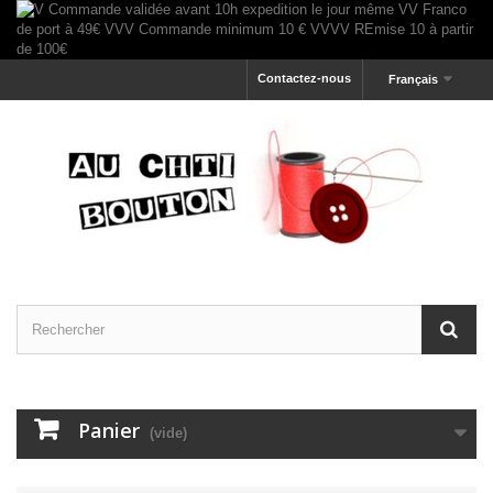
Contactez-nous
Français
Panier
(vide)