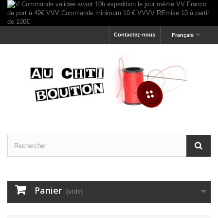
Contactez-nous
Français
Panier
(vide)