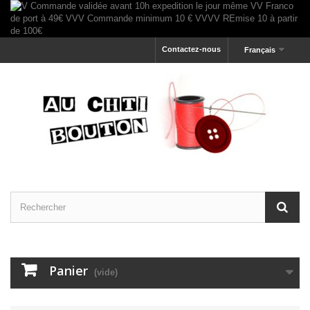
Contactez-nous
Français
Panier
(vide)