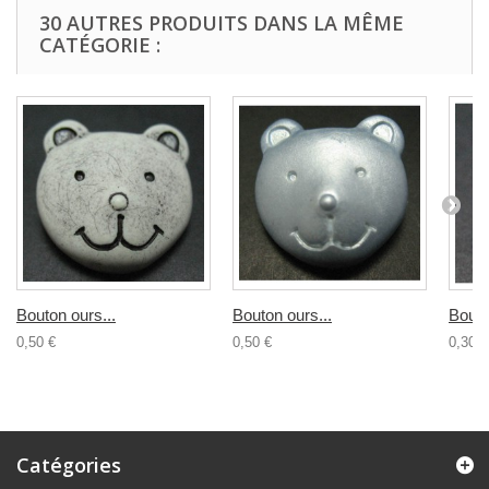
30 AUTRES PRODUITS DANS LA MÊME
CATÉGORIE :
Bouton ours...
Bouton ours...
Bouto
0,50 €
0,50 €
0,30 €
Catégories